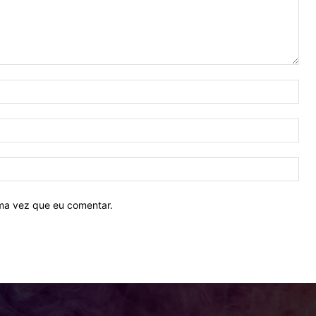
Nom
E-
mail
Site
ima vez que eu comentar.