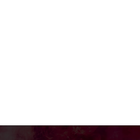
e:*
:*
: