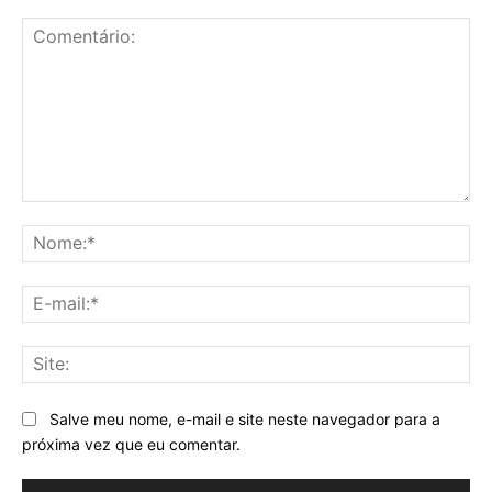
Comentário:
No
E-
mai
Sit
Salve meu nome, e-mail e site neste navegador para a
próxima vez que eu comentar.