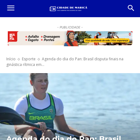
- PUBLICIDADE -
Início
Esporte
Agenda do dia do Pan: Brasil disputa finais na
ginástica rítmica em...
Agenda do dia do Pan: Brasil