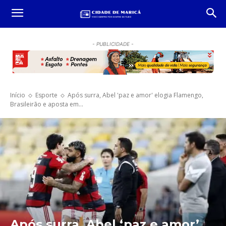
- PUBLICIDADE -
Início
Esporte
Após surra, Abel 'paz e amor' elogia Flamengo,
Brasileirão e aposta em...
Após surra, Abel ‘paz e amor’