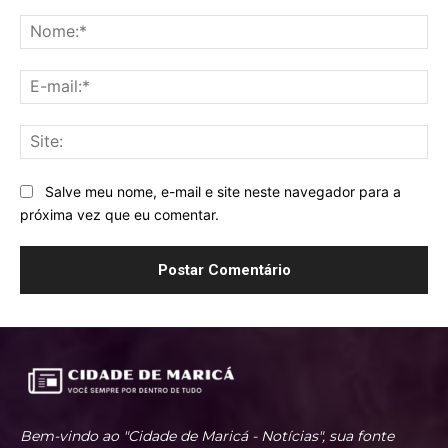
Comentário:
No
E-
mai
Sit
Salve meu nome, e-mail e site neste navegador para a
próxima vez que eu comentar.
Bem-vindo ao "Cidade de Maricá - Notícias", sua fonte