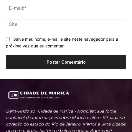
E-
mai
Sit
Salve meu nome, e-mail e site neste navegador para a
próxima vez que eu comentar.
Bem-vindo ao "Cidade de Maricá - Notícias", sua fonte
confiável de informações sobre Maricá e além. Situada no
coração do estado do Rio de Janeiro, Maricá é uma cidade
rica em cultura, história e beleza natural. Aqui, você