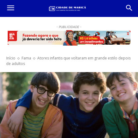
- PUBLICIDADE -
Início
Fama
Atores infantis que voltaram em grande estilo depois
de adultos