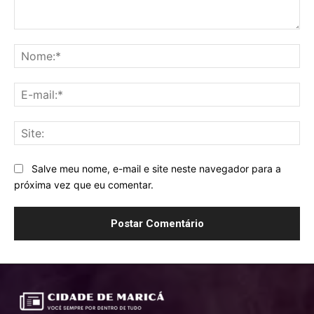
Comentário:
No
E-
mai
Sit
Salve meu nome, e-mail e site neste navegador para a
próxima vez que eu comentar.