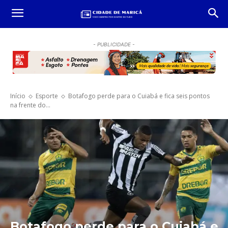
- PUBLICIDADE -
Início
Esporte
Botafogo perde para o Cuiabá e fica seis pontos
na frente do...
Botafogo perde para o Cuiabá e