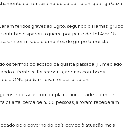
fechamento da fronteira no posto de Rafah, que liga Gaza
variam feridos graves ao Egito, segundo o Hamas, grupo
 outubro disparou a guerra por parte de Tel Aviv. Os
isseram ter mirado elementos do grupo terrorista
ando os termos do acordo da quarta passada (1), mediado
 quando a fronteira foi reaberta, apenas comboios
pela ONU podiam levar feridos a Rafah.
angeiros e pessoas com dupla nacionalidade, além de
sta quarta, cerca de 4.100 pessoas já foram receberam
 negado pelo governo do país, devido à atuação mais