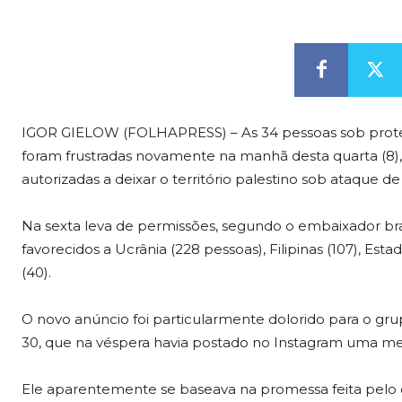
IGOR GIELOW (FOLHAPRESS) – As 34 pessoas sob proteç
foram frustradas novamente na manhã desta quarta (8), 
autorizadas a deixar o território palestino sob ataque de 
Na sexta leva de permissões, segundo o embaixador bras
favorecidos a Ucrânia (228 pessoas), Filipinas (107), Es
(40).
O novo anúncio foi particularmente dolorido para o g
30, que na véspera havia postado no Instagram uma men
Ele aparentemente se baseava na promessa feita pelo cha