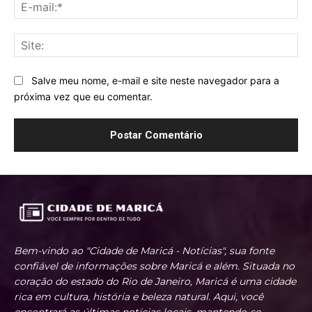
E-
mai
Sit
Salve meu nome, e-mail e site neste navegador para a
próxima vez que eu comentar.
Bem-vindo ao "Cidade de Maricá - Notícias", sua fonte
confiável de informações sobre Maricá e além. Situada no
coração do estado do Rio de Janeiro, Maricá é uma cidade
rica em cultura, história e beleza natural. Aqui, você
encontrará as últimas notícias locais, mantendo-se