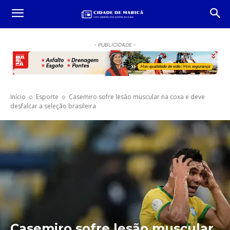
- PUBLICIDADE -
Início
Esporte
Casemiro sofre lesão muscular na coxa e deve
desfalcar a seleção brasileira
Casemiro sofre lesão muscular