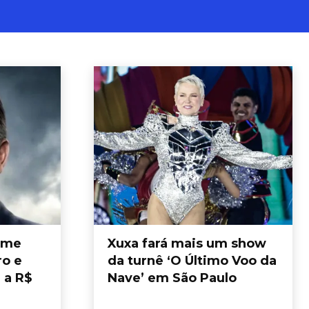
ilme
Xuxa fará mais um show
ro e
da turnê ‘O Último Voo da
 a R$
Nave’ em São Paulo