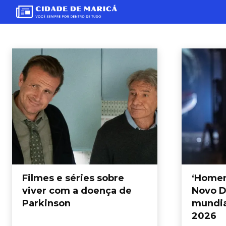
CULTURA
Brasil
Cultura
Destaque
Economia
Esporte
Estilo de Vida
F
Início
Cultura
Filmes e séries sobre
‘Home
viver com a doença de
Novo Di
Parkinson
mundia
2026