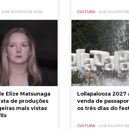
5 DE AGOSTO DE 2026
CULTURA
5 DE AGOSTO DE
de Elize Matsunaga
Lollapalooza 2027 
lista de produções
venda de passapor
eiras mais vistas
os três dias do fest
lix
CULTURA
4 DE AGOSTO DE