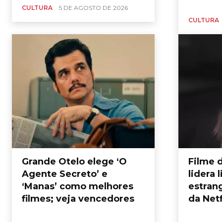
CULTURA
5 DE AGOSTO DE 2026
CULTURA
Grande Otelo elege ‘O
Filme 
Agente Secreto’ e
lidera 
‘Manas’ como melhores
estrang
filmes; veja vencedores
da Netf