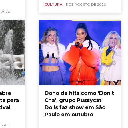
CULTURA
5 DE AGOSTO DE 2026
 2026
abre
Dono de hits como ‘Don’t
te para
Cha’, grupo Pussycat
ival
Dolls faz show em São
Paulo em outubro
 2026