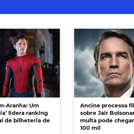
ama
Geral
Justiça
m-Aranha: Um
Ancine processa f
a’ lidera ranking
sobre Jair Bolsona
l de bilheteria de
multa pode chegar
100 mil