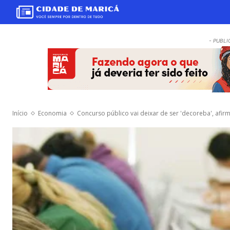
- PUBLI
Início
Economia
Concurso público vai deixar de ser 'decoreba', afir