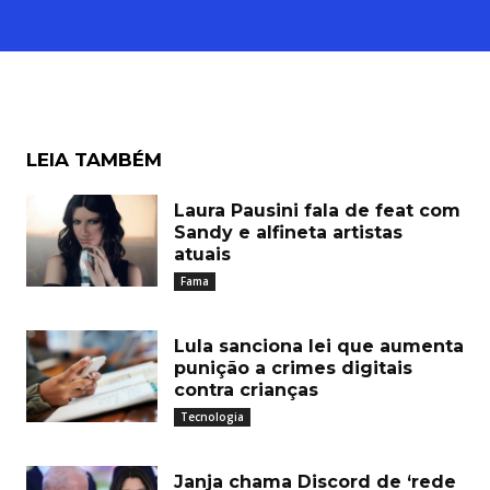
LEIA TAMBÉM
Laura Pausini fala de feat com
Sandy e alfineta artistas
atuais
Fama
Lula sanciona lei que aumenta
punição a crimes digitais
contra crianças
Tecnologia
Janja chama Discord de ‘rede