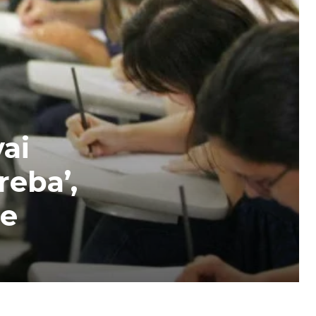
ai
reba’,
de