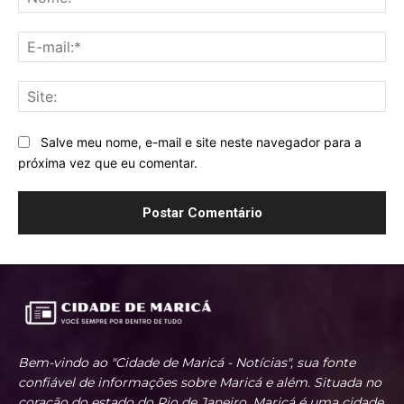
E-
mai
Sit
Salve meu nome, e-mail e site neste navegador para a
próxima vez que eu comentar.
Bem-vindo ao "Cidade de Maricá - Notícias", sua fonte
confiável de informações sobre Maricá e além. Situada no
coração do estado do Rio de Janeiro, Maricá é uma cidade