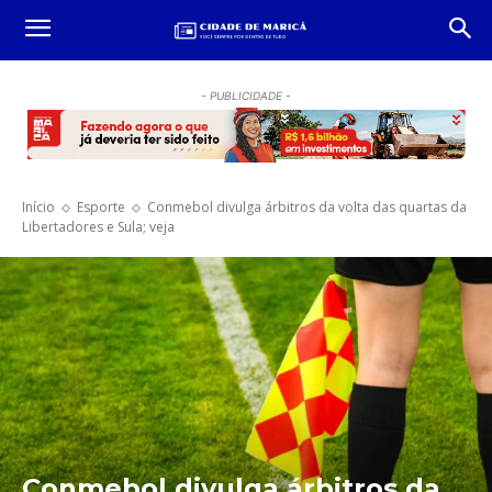
- PUBLICIDADE -
Início
Esporte
Conmebol divulga árbitros da volta das quartas da
Libertadores e Sula; veja
Conmebol divulga árbitros da