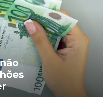
 não
lhões
er