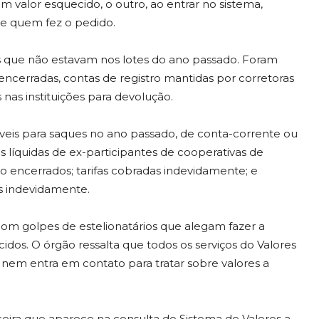
m valor esquecido, o outro, ao entrar no sistema,
de quem fez o pedido.
 que não estavam nos lotes do ano passado. Foram
cerradas, contas de registro mantidas por corretoras
 nas instituições para devolução.
níveis para saques no ano passado, de conta-corrente ou
s líquidas de ex-participantes de cooperativas de
o encerrados; tarifas cobradas indevidamente; e
s indevidamente.
com golpes de estelionatários que alegam fazer a
dos. O órgão ressalta que todos os serviços do Valores
s nem entra em contato para tratar sobre valores a
eira que aparece na consulta do Sistema de Valores a