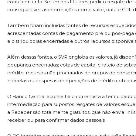
conta conjunta. Se um dos titulares pedir o resgate de u
conseguirá ver as informações como valor, data e CPF 
Também foram incluídas fontes de recursos esquecidos
acrescentadas contas de pagamento pré ou pós-paga en
e distribuidoras encerradas e outros recursos disponíveis
Além dessas fontes, o SVR engloba os valores, já dispo
poupança encerradas; cotas de capital e rateio de sobra
crédito; recursos não procurados de grupos de consórci
parcelas ou despesas de operações de crédito cobrada
O Banco Central aconselha o correntista a ter cuidado 
intermediação para supostos resgates de valores esqueci
a Receber são totalmente gratuitos, que não envia link
receber ou para confirmar dados pessoais.
O BC também esclarece que apenas a instituição financ