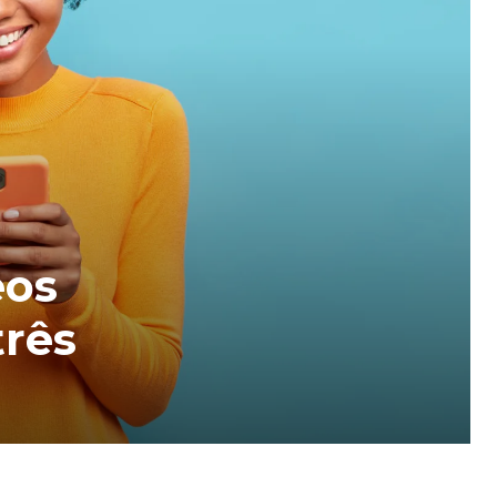
eos
três