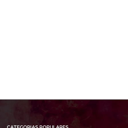
e:*
:*
:
CATEGORIAS POPULARES