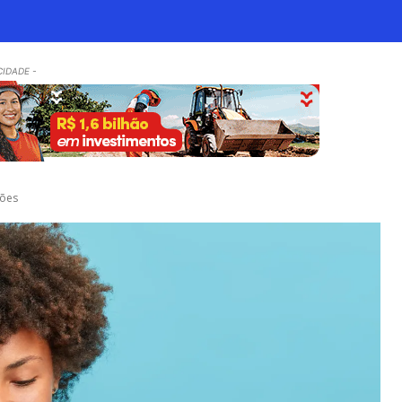
CIDADE -
tões