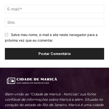
E-
mai
Sit
Salve meu nome, e-mail e site neste navegador para a
próxima vez que eu comentar.
Bem-vindo ao "Cidade de Maricá - Notícias", sua fonte
confiável de informações sobre Maricá e além. Situada no
coração do estado do Rio de Janeiro, Maricá é uma cidade