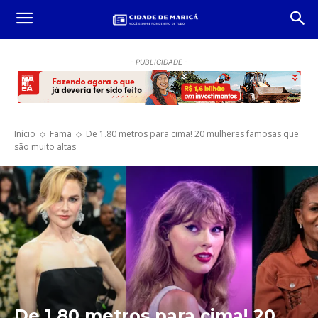
- PUBLICIDADE -
Início
Fama
De 1.80 metros para cima! 20 mulheres famosas que
são muito altas
De 1.80 metros para cima! 20