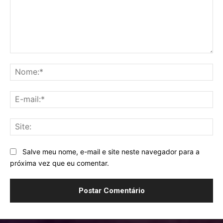
Comentário:
No
E-
mai
Sit
Salve meu nome, e-mail e site neste navegador para a
próxima vez que eu comentar.