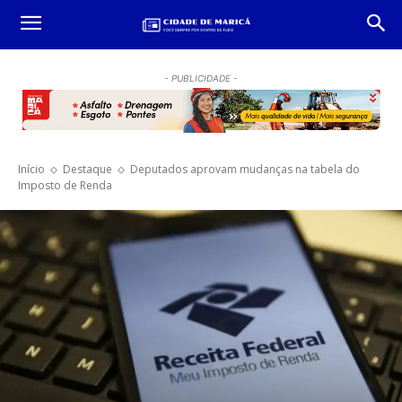
- PUBLICIDADE -
Início
Destaque
Deputados aprovam mudanças na tabela do
Imposto de Renda