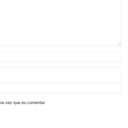
Nom
E-
mail
Site
ima vez que eu comentar.