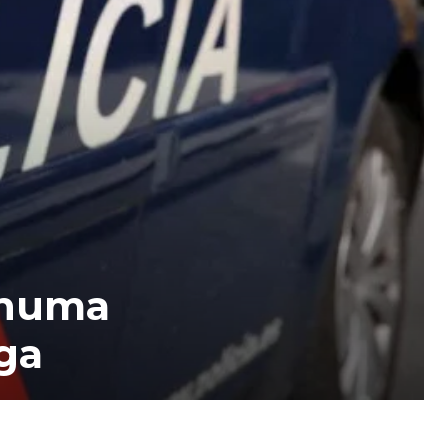
 numa
ga