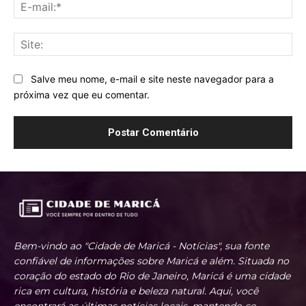
E-
mai
Sit
Salve meu nome, e-mail e site neste navegador para a
próxima vez que eu comentar.
Bem-vindo ao "Cidade de Maricá - Notícias", sua fonte
confiável de informações sobre Maricá e além. Situada no
coração do estado do Rio de Janeiro, Maricá é uma cidade
rica em cultura, história e beleza natural. Aqui, você
encontrará as últimas notícias locais, mantendo-se