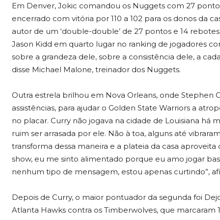
Em Denver, Jokic comandou os Nuggets com 27 pontos, 
encerrado com vitória por 110 a 102 para os donos da cas
autor de um ‘double-double’ de 27 pontos e 14 rebote
Jason Kidd em quarto lugar no ranking de jogadores com m
sobre a grandeza dele, sobre a consistência dele, a ca
disse Michael Malone, treinador dos Nuggets.
Outra estrela brilhou em Nova Orleans, onde Stephen C
assistências, para ajudar o Golden State Warriors a atr
no placar. Curry não jogava na cidade de Louisiana há ma
ruim ser arrasada por ele. Não à toa, alguns até vibra
transforma dessa maneira e a plateia da casa aproveit
show, eu me sinto alimentado porque eu amo jogar bas
nenhum tipo de mensagem, estou apenas curtindo”, afi
Depois de Curry, o maior pontuador da segunda foi Dej
Atlanta Hawks contra os Timberwolves, que marcaram 1