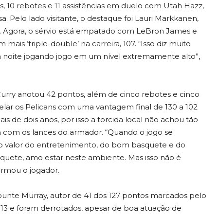
10 rebotes e 11 assistências em duelo com Utah Hazz,
a. Pelo lado visitante, o destaque foi Lauri Markkanen,
s. Agora, o sérvio está empatado com LeBron James e
ais ‘triple-double’ na carreira, 107. “Isso diz muito
da noite jogando jogo em um nível extremamente alto”,
urry anotou 42 pontos, além de cinco rebotes e cinco
opelar os Pelicans com uma vantagem final de 130 a 102
is de dois anos, por isso a torcida local não achou tão
ram com os lances do armador. “Quando o jogo se
a o valor do entretenimento, do bom basquete e do
quete, amo estar neste ambiente. Mas isso não é
rmou o jogador.
ounte Murray, autor de 41 dos 127 pontos marcados pelo
13 e foram derrotados, apesar de boa atuação de