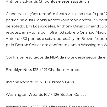
Anthony Edwards (31 pontos e sete assistência).
Grandes atuações também foram vistas no triunfo por 1
partida na qual Giannis Antetokounmpo anotou 33 ponto
derrotado. Em Los Angeles, Anthony Davis comandou o
rebotes, em vitória por 106 a 103 sobre o Orlando Magi
Autor de 36 pontos e seis rebotes, Jaylen Brown foi outr
pelo Boston Celtics em confronto com o Washington W
Confira os resultados da NBA da noite desta segunda e 
Brooklyn Nets 133 x 121 Charlotte Hornets
Indiana Pacers 105 x 112 Chicago Bulls
Washington Wizards 107 x 126 Boston Celtics
Atlanta Hawks 127 x 113 Minnesota Timberwolves