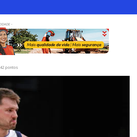
CIDADE -
z 42 pontos