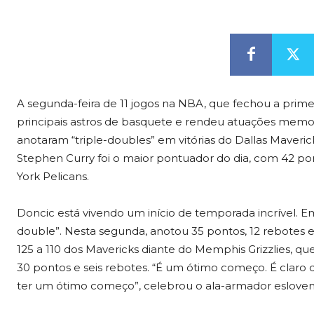
A segunda-feira de 11 jogos na NBA, que fechou a prim
principais astros de basquete e rendeu atuações memorá
anotaram “triple-doubles” em vitórias do Dallas Maver
Stephen Curry foi o maior pontuador do dia, com 42 po
York Pelicans.
Doncic está vivendo um início de temporada incrível. Em
double”. Nesta segunda, anotou 35 pontos, 12 rebotes e 
125 a 110 dos Mavericks diante do Memphis Grizzlies
30 pontos e seis rebotes. “É um ótimo começo. É clar
ter um ótimo começo”, celebrou o ala-armador esloven