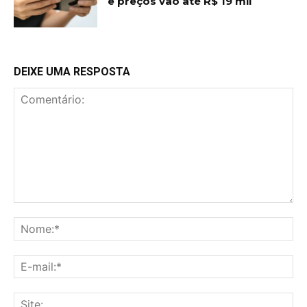
e preços vão até R$ 19 mil
DEIXE UMA RESPOSTA
Comentário:
No
E-
mai
Sit