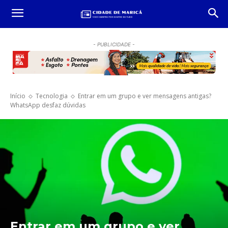
- PUBLICIDADE -
Início
Tecnologia
Entrar em um grupo e ver mensagens antigas?
WhatsApp desfaz dúvidas
Entrar em um grupo e ver