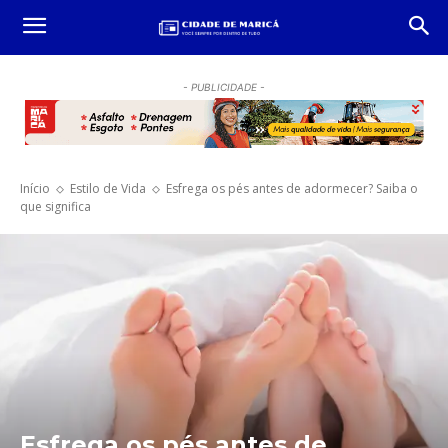
- PUBLICIDADE -
Início
Estilo de Vida
Esfrega os pés antes de adormecer? Saiba o
que significa
Esfrega os pés antes de