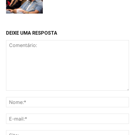
DEIXE UMA RESPOSTA
Comentário:
No
E-
mai
Sit