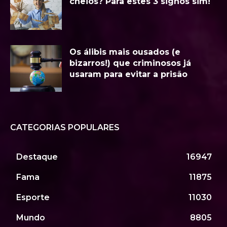
cheios? Para estes 3 signos sim!
Os álibis mais ousados (e
bizarros!) que criminosos já
usaram para evitar a prisão
CATEGORIAS POPULARES
Destaque
16947
Fama
11875
Esporte
11030
Mundo
8805