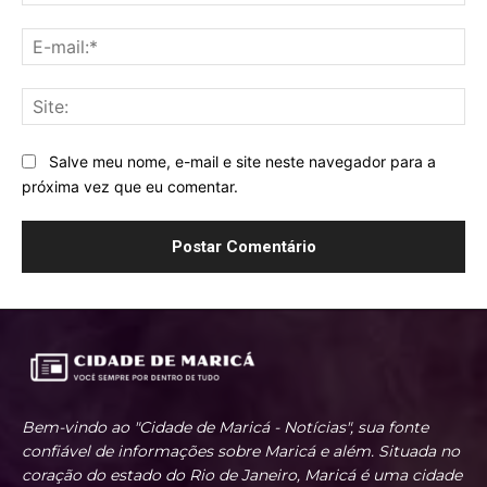
E-
mai
Sit
Salve meu nome, e-mail e site neste navegador para a
próxima vez que eu comentar.
Bem-vindo ao "Cidade de Maricá - Notícias", sua fonte
confiável de informações sobre Maricá e além. Situada no
coração do estado do Rio de Janeiro, Maricá é uma cidade