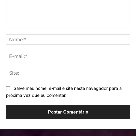
Comentário:
No
E-
mai
Sit
Salve meu nome, e-mail e site neste navegador para a
próxima vez que eu comentar.