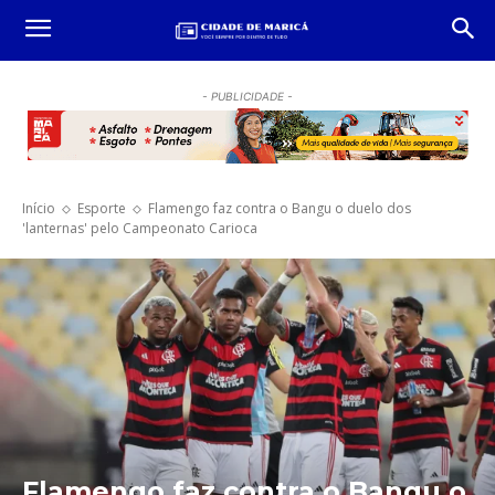
- PUBLICIDADE -
Início
Esporte
Flamengo faz contra o Bangu o duelo dos
'lanternas' pelo Campeonato Carioca
Flamengo faz contra o Bangu o