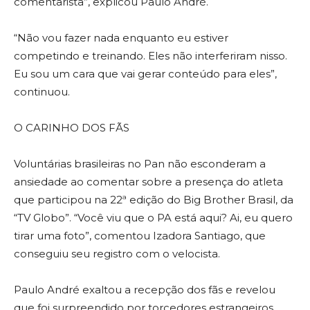
comentarista”, explicou Paulo André.
“Não vou fazer nada enquanto eu estiver
competindo e treinando. Eles não interferiram nisso.
Eu sou um cara que vai gerar conteúdo para eles”,
continuou.
O CARINHO DOS FÃS
Voluntárias brasileiras no Pan não esconderam a
ansiedade ao comentar sobre a presença do atleta
que participou na 22ª edição do Big Brother Brasil, da
“TV Globo”. “Você viu que o PA está aqui? Ai, eu quero
tirar uma foto”, comentou Izadora Santiago, que
conseguiu seu registro com o velocista.
Paulo André exaltou a recepção dos fãs e revelou
que foi surpreendido por torcedores estrangeiros