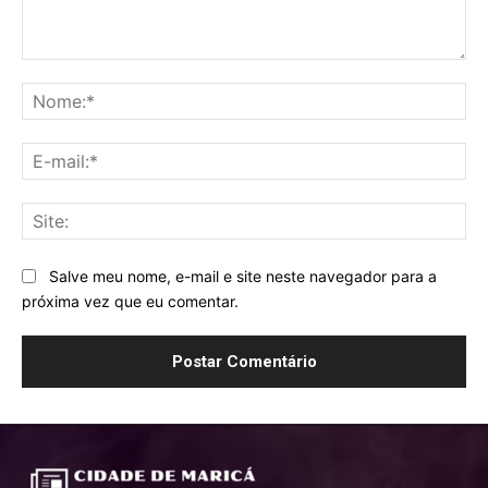
Comentário:
No
E-
mai
Sit
Salve meu nome, e-mail e site neste navegador para a
próxima vez que eu comentar.