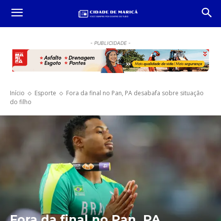
- PUBLICIDADE -
Início
Esporte
Fora da final no Pan, PA desabafa sobre situação
do filho
Fora da final no Pan, PA