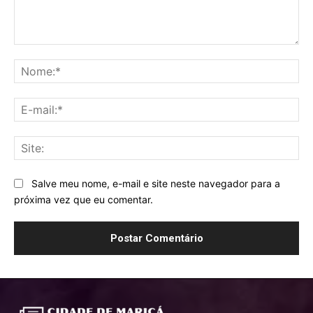
Comentário:
No
E-
mai
Sit
Salve meu nome, e-mail e site neste navegador para a
próxima vez que eu comentar.