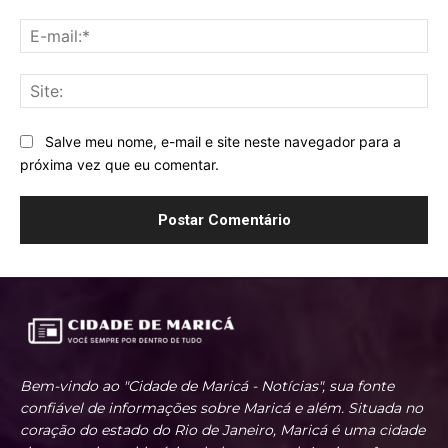
E-
mai
Sit
Salve meu nome, e-mail e site neste navegador para a
próxima vez que eu comentar.
Bem-vindo ao "Cidade de Maricá - Notícias", sua fonte
confiável de informações sobre Maricá e além. Situada no
coração do estado do Rio de Janeiro, Maricá é uma cidade