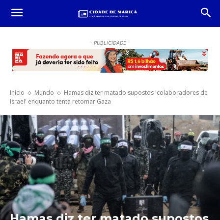
- PUBLICIDADE -
Início
Mundo
Hamas diz ter matado supostos 'colaboradores de
Israel' enquanto tenta retomar Gaza
Hamas diz ter matado supostos