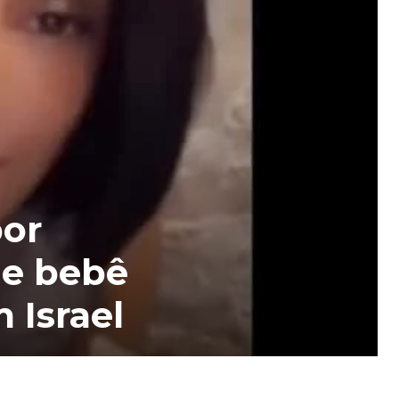
por
de bebê
 Israel