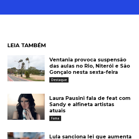
LEIA TAMBÉM
Ventania provoca suspensão
das aulas no Rio, Niterói e São
Gonçalo nesta sexta-feira
Destaque
Laura Pausini fala de feat com
Sandy e alfineta artistas
atuais
Fama
Lula sanciona lei que aumenta