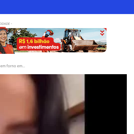
CIDADE -
 em forno em...