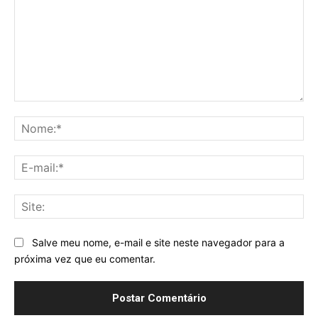
Comentário:
No
E-
mai
Sit
Salve meu nome, e-mail e site neste navegador para a
próxima vez que eu comentar.