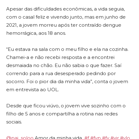
Apesar das dificuldades econômicas, a vida seguia,
com o casal feliz e vivendo junto, mas em junho de
2021, a jovem morreu após ter contraído dengue
hemorrágica, aos 18 anos.
“Eu estava na sala com o meu filho e ela na cozinha.
Chamei-a e não recebi resposta e a encontrei
desmaiada no chão. Eu não sabia o que fazer. Saí
correndo para a rua desesperado pedindo por
socorro. Foi o pior dia da minha vida”
, conta o jovem
em entrevista ao UOL.
Desde que ficou viúvo, o jovem vive sozinho com o
filho de 5 anos e compartilha a rotina nas redes
sociais.
@pai_soloo
Amor da minha vida ️
#f
#fyp
#fy
#vir
#vlo