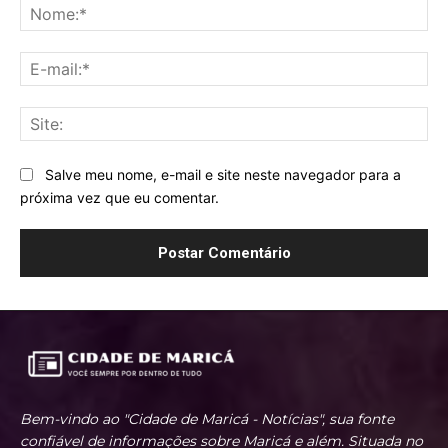
No
E-
mai
Sit
Salve meu nome, e-mail e site neste navegador para a
próxima vez que eu comentar.
Bem-vindo ao "Cidade de Maricá - Notícias", sua fonte
confiável de informações sobre Maricá e além. Situada no