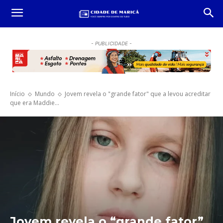
- PUBLICIDADE -
Início
Mundo
Jovem revela o "grande fator" que a levou acreditar
que era Maddie...
Jovem revela o “grande fator”