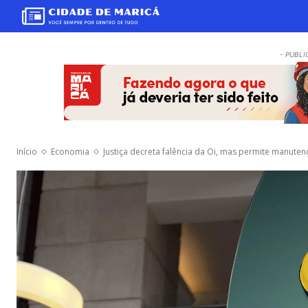
- PUBLI
Início
Economia
Justiça decreta falência da Oi, mas permite manuten