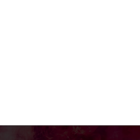
e:*
:*
: