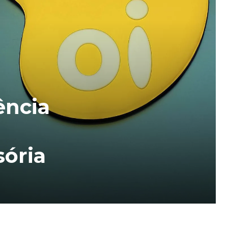
ência
ória