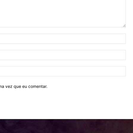
Nom
E-
mail
Site
ima vez que eu comentar.