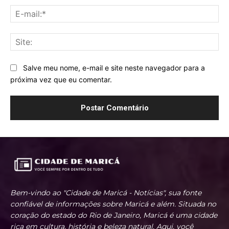
E-
mai
Sit
Salve meu nome, e-mail e site neste navegador para a
próxima vez que eu comentar.
Bem-vindo ao "Cidade de Maricá - Notícias", sua fonte
confiável de informações sobre Maricá e além. Situada no
coração do estado do Rio de Janeiro, Maricá é uma cidade
rica em cultura, história e beleza natural. Aqui, você