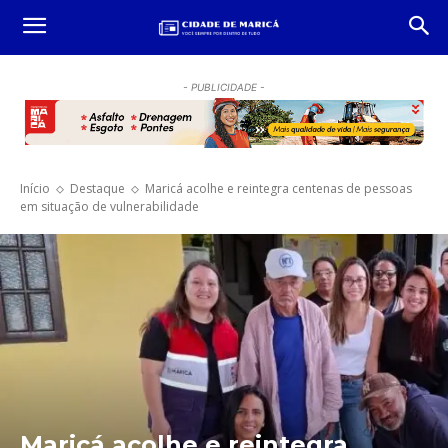
- PUBLICIDADE -
Início
Destaque
Maricá acolhe e reintegra centenas de pessoas
em situação de vulnerabilidade
Maricá acolhe e reintegra