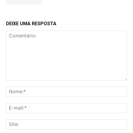
DEIXE UMA RESPOSTA
Comentário:
No
E-
mai
Sit