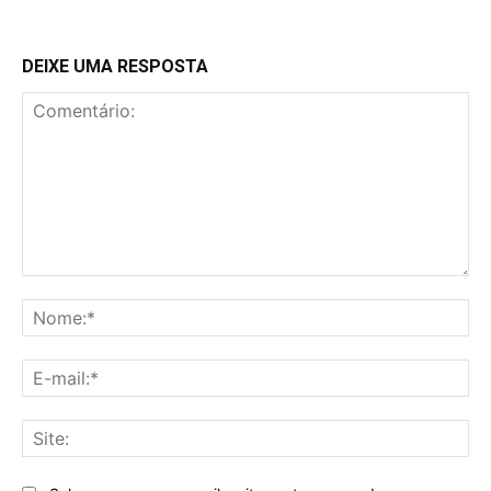
DEIXE UMA RESPOSTA
Comentário:
No
E-
mai
Sit