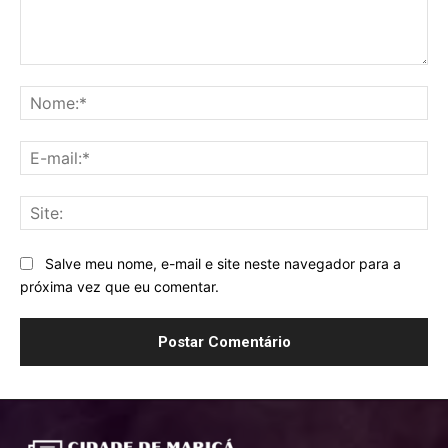
Comentário:
No
E-
mai
Sit
Salve meu nome, e-mail e site neste navegador para a
próxima vez que eu comentar.