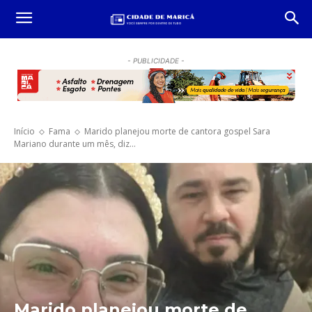
- PUBLICIDADE -
Início
Fama
Marido planejou morte de cantora gospel Sara
Mariano durante um mês, diz...
Marido planejou morte de