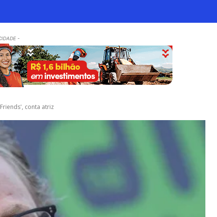
CIDADE -
riends', conta atriz