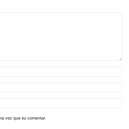
Nom
E-
mail
Site
ima vez que eu comentar.