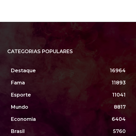
CATEGORIAS POPULARES
Destaque
16964
Fama
11893
Esporte
11041
Mundo
8817
Economia
6404
Brasil
5760