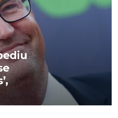
pediu
se
’,