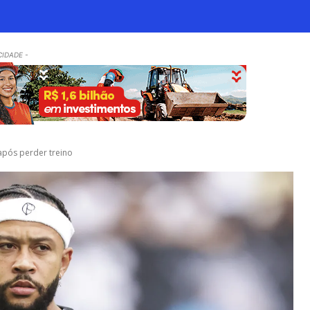
CIDADE -
após perder treino