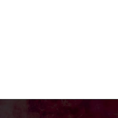
e:*
:*
: