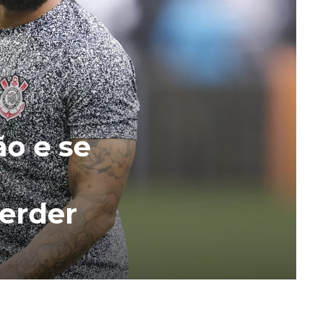
o e se
perder