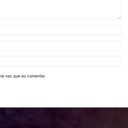
Nom
E-
mail
Site
ima vez que eu comentar.