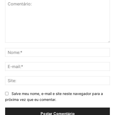
Comentário:
No
E-
mai
Sit
Salve meu nome, e-mail e site neste navegador para a
próxima vez que eu comentar.