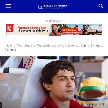
- PUBLICIDADE -
Início
Tecnologia
Minissérie sobre vida de Ayrton Senna já chegou
à Netflix