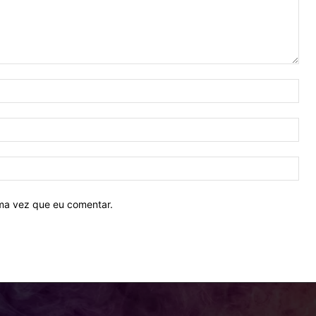
Nom
E-
mail
Site
ima vez que eu comentar.