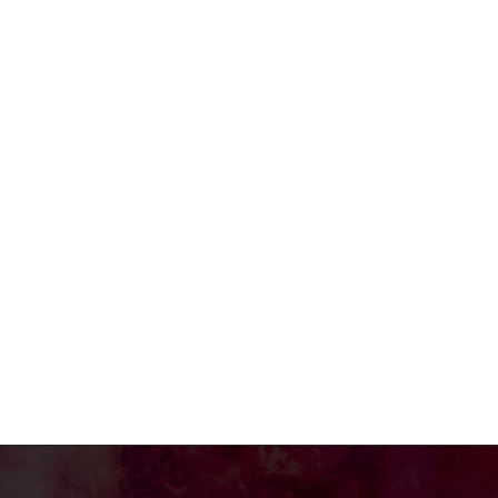
e:*
:*
: