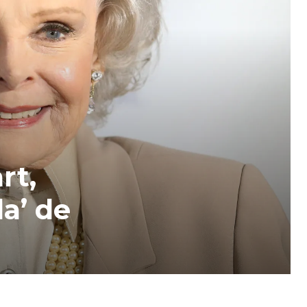
rt,
da’ de