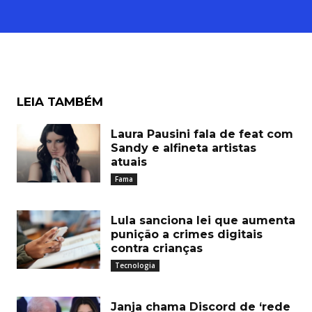
LEIA TAMBÉM
Laura Pausini fala de feat com
Sandy e alfineta artistas
atuais
Fama
Lula sanciona lei que aumenta
punição a crimes digitais
contra crianças
Tecnologia
Janja chama Discord de ‘rede