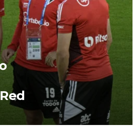
ão
 Red