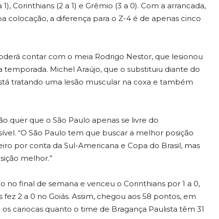
 1), Corinthians (2 a 1) e Grêmio (3 a 0). Com a arrancada,
 colocação, a diferença para o Z-4 é de apenas cinco
poderá contar com o meia Rodrigo Nestor, que lesionou
a temporada. Michel Araújo, que o substituiu diante do
 está tratando uma lesão muscular na coxa e também
ão quer que o São Paulo apenas se livre do
ível. “O São Paulo tem que buscar a melhor posição
iro por conta da Sul-Americana e Copa do Brasil, mas
sição melhor.”
 no final de semana e venceu o Corinthians por 1 a 0,
s fez 2 a 0 no Goiás. Assim, chegou aos 58 pontos, em
o os cariocas quanto o time de Bragança Paulista têm 31