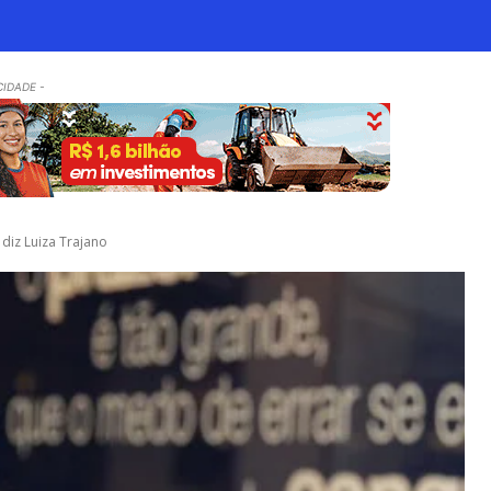
CIDADE -
diz Luiza Trajano