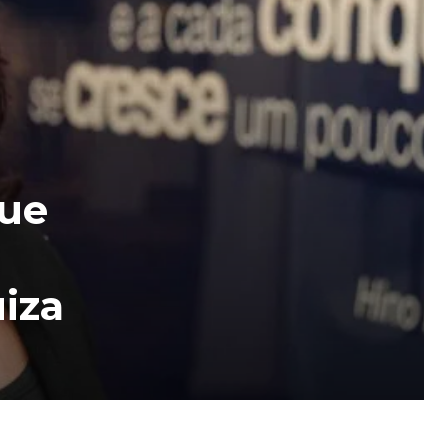
que
uiza