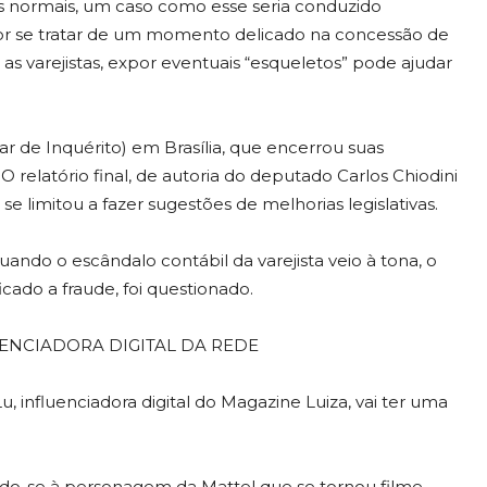
 normais, um caso como esse seria conduzido
or se tratar de um momento delicado na concessão de
s varejistas, expor eventuais “esqueletos” pode ajudar
 de Inquérito) em Brasília, que encerrou suas
 relatório final, de autoria do deputado Carlos Chiodini
se limitou a fazer sugestões de melhorias legislativas.
uando o escândalo contábil da varejista veio à tona, o
cado a fraude, foi questionado.
LUENCIADORA DIGITAL DA REDE
, influenciadora digital do Magazine Luiza, vai ter uma
rindo-se à personagem da Mattel que se tornou filme