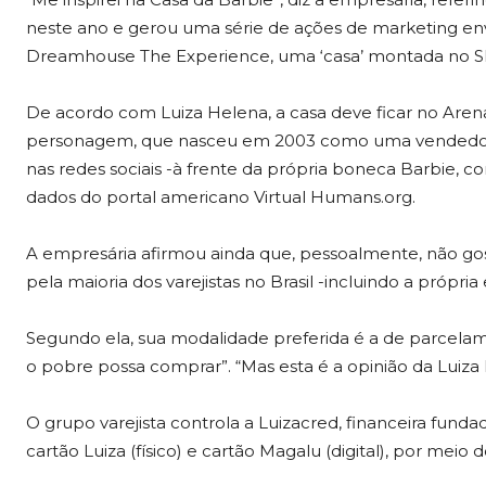
neste ano e gerou uma série de ações de marketing envo
Dreamhouse The Experience, uma ‘casa’ montada no S
De acordo com Luiza Helena, a casa deve ficar no Arena 
personagem, que nasceu em 2003 como uma vendedora v
nas redes sociais -à frente da própria boneca Barbie, 
dados do portal americano Virtual Humans.org.
A empresária afirmou ainda que, pessoalmente, não go
pela maioria dos varejistas no Brasil -incluindo a própri
Segundo ela, sua modalidade preferida é a de parcelam
o pobre possa comprar”. “Mas esta é a opinião da Luiza 
O grupo varejista controla a Luizacred, financeira fun
cartão Luiza (físico) e cartão Magalu (digital), por meio