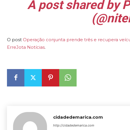
A post shared by Pr
(@niter
O post
Operação conjunta prende três e recupera veíc
ErreJota Notícias
.
cidadedemarica.com
http://cidadedemarica.com