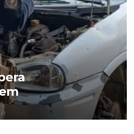
a
pera
 em