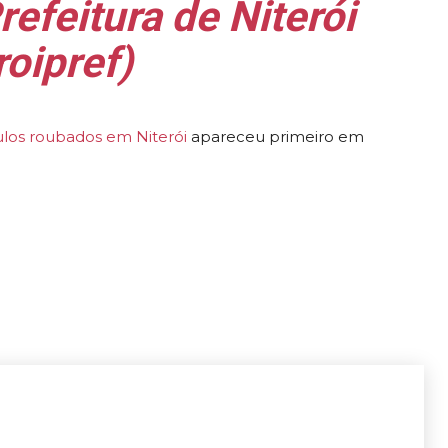
efeitura de Niterói
oipref)
ulos roubados em Niterói
apareceu primeiro em