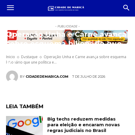
- PUBLICIDADE -
Operação Unha e Carne avança
sobre esquema bilionário que
une política e rede de postos no
Início
Destaque
Operação Unha e Carne avança sobre esquema
RJ
bilionário que une política e...
7 DE JULHO DE 2026
BY
CIDADEDEMARICA.COM
LEIA TAMBÉM
Big techs reduzem medidas
para eleição e encaram novas
regras judiciais no Brasil