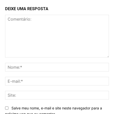
DEIXE UMA RESPOSTA
Comentário:
No
E-
mai
Sit
Salve meu nome, e-mail e site neste navegador para a
próxima vez que eu comentar.