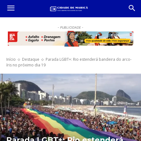
- PUBLICIDADE -
Início
Destaque
Parada LGBT+: Rio estenderá bandeira do arco-
íris no próximo dia 19
Parada LGBT+: Rio estenderá