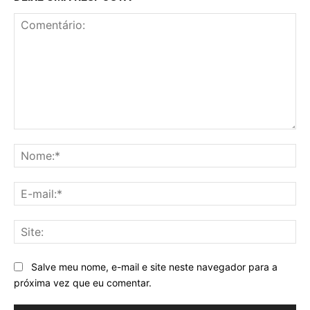
Comentário:
No
E-
mai
Sit
Salve meu nome, e-mail e site neste navegador para a
próxima vez que eu comentar.