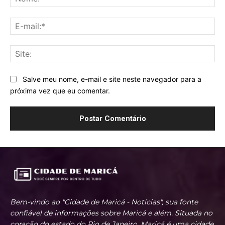
E-
mai
Sit
Salve meu nome, e-mail e site neste navegador para a
próxima vez que eu comentar.
Bem-vindo ao "Cidade de Maricá - Notícias", sua fonte
confiável de informações sobre Maricá e além. Situada no
coração do estado do Rio de Janeiro, Maricá é uma cidade