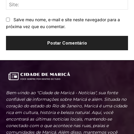
Sit
Salve meu nome, e-mail e site neste navegador para a
próxima vez que eu comentar.
Bem-vindo ao "Cidade de Maricá - Notícias", sua fonte
confiável de informações sobre Maricá e além. Situada no
coração do estado do Rio de Janeiro, Maricá é uma cidade
rica em cultura, história e beleza natural. Aqui, você
encontrará as últimas notícias locais, mantendo-se
conectado com o que acontece nas ruas, praias e
comunidades de Maricá. Além disso, mantemos você