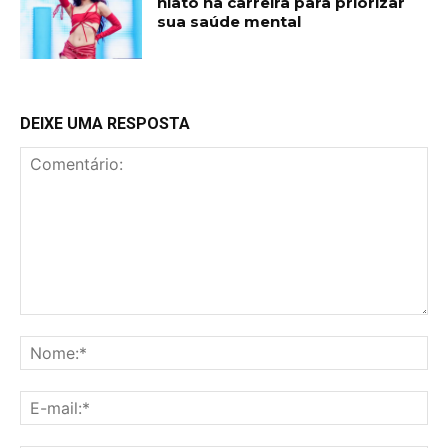
hiato na carreira para priorizar
sua saúde mental
DEIXE UMA RESPOSTA
Comentário:
No
E-
mai