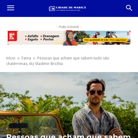
- PUBLICIDADE -
Início
Fama
Pessoas que acham que sabem tudo são
chatérrimas, diz Vladimir Brichta
Pessoas que acham que sabem