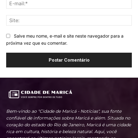
E-
mai
Sit
Salve meu nome, e-mail e site neste navegador para a
próxima vez que eu comentar.
Bem-vindo ao "Cidade de Maricá - Notícias", sua fonte
confiável de informações sobre Maricá e além. Situada no
coração do estado do Rio de Janeiro, Maricá é uma cidade
rica em cultura, história e beleza natural. Aqui, você