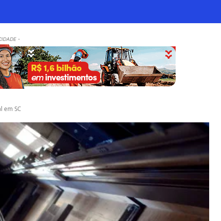
CIDADE -
al em SC