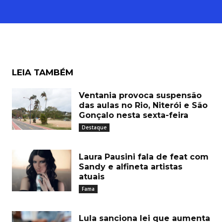
LEIA TAMBÉM
Ventania provoca suspensão
das aulas no Rio, Niterói e São
Gonçalo nesta sexta-feira
Destaque
Laura Pausini fala de feat com
Sandy e alfineta artistas
atuais
Fama
Lula sanciona lei que aumenta