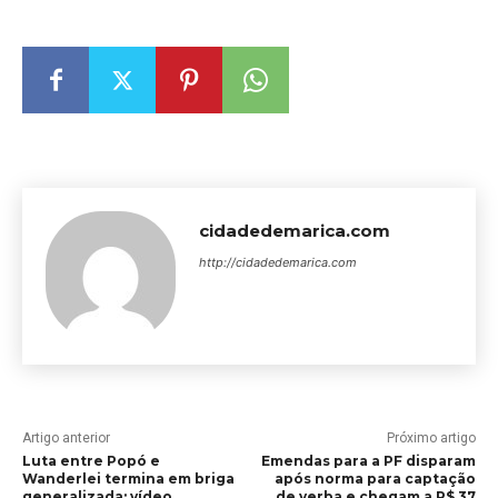
cidadedemarica.com
http://cidadedemarica.com
Artigo anterior
Próximo artigo
Luta entre Popó e
Emendas para a PF disparam
Wanderlei termina em briga
após norma para captação
generalizada; vídeo
de verba e chegam a R$ 37