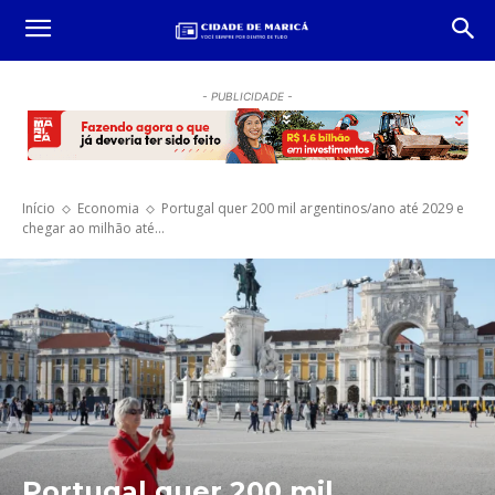
- PUBLICIDADE -
Início
Economia
Portugal quer 200 mil argentinos/ano até 2029 e
chegar ao milhão até...
Portugal quer 200 mil