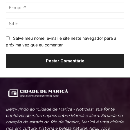
E-
mai
Sit
Salve meu nome, e-mail e site neste navegador para a
próxima vez que eu comentar.
Bem-vindo ao "Cidade de Maricá - Notícias", sua fonte
confiável de informações sobre Maricá e além. Situada no
coração do estado do Rio de Janeiro, Maricá é uma cidade
rica em cultura, história e beleza natural. Aqui, você