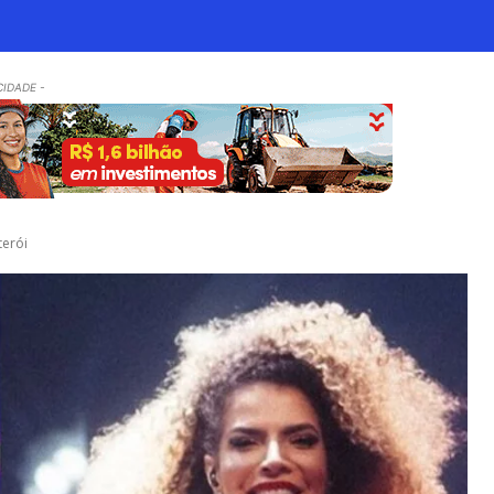
CIDADE -
terói