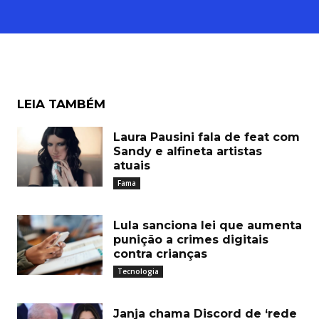
LEIA TAMBÉM
Laura Pausini fala de feat com
Sandy e alfineta artistas
atuais
Fama
Lula sanciona lei que aumenta
punição a crimes digitais
contra crianças
Tecnologia
Janja chama Discord de ‘rede