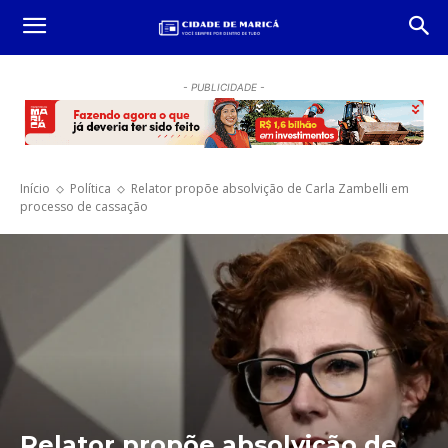
- PUBLICIDADE -
Início
Política
Relator propõe absolvição de Carla Zambelli em
processo de cassação
Relator propõe absolvição de