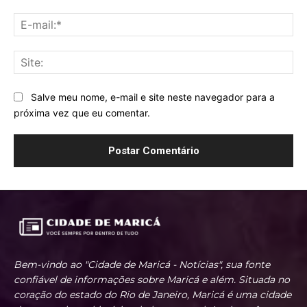
E-
mai
Sit
Salve meu nome, e-mail e site neste navegador para a
próxima vez que eu comentar.
Bem-vindo ao "Cidade de Maricá - Notícias", sua fonte
confiável de informações sobre Maricá e além. Situada no
coração do estado do Rio de Janeiro, Maricá é uma cidade